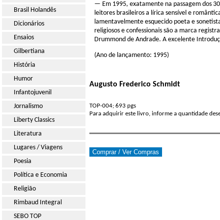
— Em 1995, exatamente na passagem dos 30 a
Brasil Holandês
leitores brasileiros a lírica sensível e român
lamentavelmente esquecido poeta e sonetista
Dicionários
religiosos e confessionais são a marca regis
Ensaios
Drummond de Andrade. A excelente Introdução 
Gilbertiana
(Ano de lançamento: 1995)
História
Humor
Augusto Frederico Schmidt
Infantojuvenil
Jornalismo
TOP-004; 693 pgs
Para adquirir este livro, informe a quantidade de
Liberty Classics
Literatura
Lugares / Viagens
Poesia
Política e Economia
Religião
Rimbaud Integral
SEBO TOP