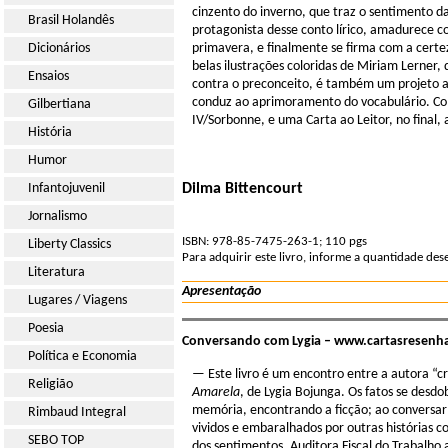
cinzento do inverno, que traz o sentimento 
Brasil Holandês
protagonista desse conto lírico, amadurece c
Dicionários
primavera, e finalmente se firma com a certe
belas ilustrações coloridas de Miriam Lerner, 
Ensaios
contra o preconceito, é também um projeto amb
conduz ao aprimoramento do vocabulário. Com 
Gilbertiana
IV/Sorbonne, e uma Carta ao Leitor, no final, a
História
Humor
Infantojuvenil
Dilma Bittencourt
Jornalismo
ISBN: 978-85-7475-263-1; 110 pgs
Liberty Classics
Para adquirir este livro, informe a quantidade de
Literatura
Apresentação
Lugares / Viagens
Poesia
Conversando com Lygia – www.cartasresenha
Política e Economia
— Este livro é um encontro entre a autora “c
Religião
Amarela
, de Lygia Bojunga. Os fatos se des
memória, encontrando a ficção; ao conversar c
Rimbaud Integral
vividos e embaralhados por outras histórias c
SEBO TOP
dos sentimentos. Auditora Fiscal do Trabalh