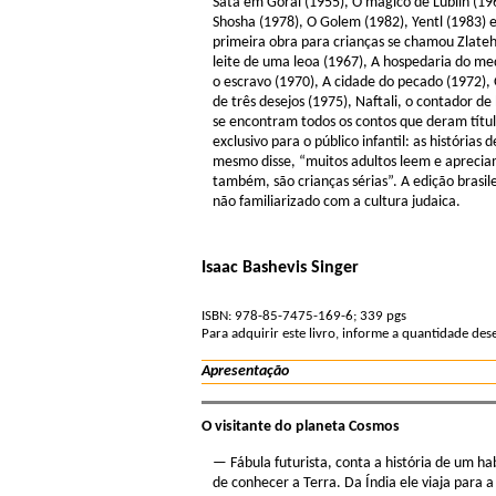
Satã em Gorai (1955), O mágico de Lublin (196
Shosha (1978), O Golem (1982), Yentl (1983) e
primeira obra para crianças se chamou Zlateh,
leite de uma leoa (1967), A hospedaria do med
o escravo (1970), A cidade do pecado (1972)
de três desejos (1975), Naftali, o contador de 
se encontram todos os contos que deram título
exclusivo para o público infantil: as história
mesmo disse, “muitos adultos leem e apreciam 
também, são crianças sérias”. A edição brasil
não familiarizado com a cultura judaica.
Isaac Bashevis Singer
ISBN: 978-85-7475-169-6; 339 pgs
Para adquirir este livro, informe a quantidade de
Apresentação
O visitante do planeta Cosmos
— Fábula futurista, conta a história de um h
de conhecer a Terra. Da Índia ele viaja para