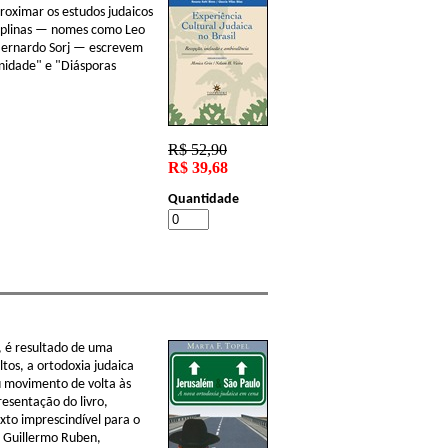
proximar os estudos judaicos
sciplinas — nomes como Leo
e Bernardo Sorj — escrevem
rnidade" e "Diásporas
R$ 52,90
R$ 39,68
Quantidade
, é resultado de uma
tos, a ortodoxia judaica
 movimento de volta às
esentação do livro,
to imprescindível para o
o Guillermo Ruben,