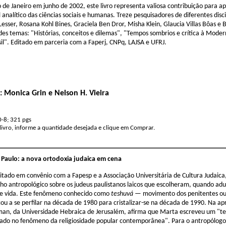
o de Janeiro em junho de 2002, este livro representa valiosa contribuição para a
 analítico das ciências sociais e humanas. Treze pesquisadores de diferentes di
y Lesser, Rosana Kohl Bines, Graciela Ben Dror, Misha Klein, Glaucia Villas Bôas 
des temas: "Histórias, conceitos e dilemas", "Tempos sombrios e crítica à Mode
sil". Editado em parceria com a Faperj, CNPq, LAJSA e UFRJ.
 Monica Grin e Nelson H. Vieira
-8; 321 pgs
 livro, informe a quantidade desejada e clique em Comprar.
 Paulo: a nova ortodoxia judaica em cena
ditado em convênio com a Fapesp e a Associação Universitária de Cultura Judaica
ho antropológico sobre os judeus paulistanos laicos que escolheram, quando adul
e vida. Este fenômeno conhecido como
teshuvá
— movimento dos penitentes ou
u a se perfilar na década de 1980 para cristalizar-se na década de 1990. Na apr
an, da Universidade Hebraica de Jerusalém, afirma que Marta escreveu um "tex
ssado no fenômeno da religiosidade popular contemporânea". Para o antropólog