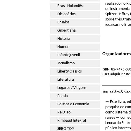
realizado no Ri
Brasil Holandês
do instrumental
Dicionários
Spitzer, Jeffre
sobre três gran
Ensaios
judaicas no Bra
Gilbertiana
História
Humor
Organizadores:
Infantojuvenil
Jornalismo
ISBN: 85-7475-080
Liberty Classics
Para adquirir este
Literatura
Lugares / Viagens
Jerusalém & São
Poesia
— Este livro, e
Política e Economia
pesquisa de cun
Religião
como sistema d
raízes — começo
Rimbaud Integral
Leonardo Senkm
público intere
SEBO TOP