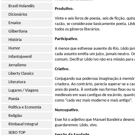
Brasil Holandês
Produtivo.
Dicionários
Vinte e seis livros de poesia, seis de ficção, 
Ensaios
razão, se considerasse basicamente poeta, Lêd
todos os gêneros literários.
Gilbertiana
Participativo.
História
Humor
A menos que estivesse ausente do Rio, Lêdo jama
cada assunto emitia um juízo, jamais neutro. Or
Infantojuvenil
comum. Decifrar Lêdo Ivo não era missão para p
Jornalismo
Criativo.
Liberty Classics
Conjugando sua poderosa imaginação à memória
Literatura
criadora. Ao contrário, parecia superar-se a ca
anos do poeta. À vontade nas formas fixas ou n
Lugares / Viagens
medievais em suas cantigas de escárnio, quanto
Poesia
como “cada vez mais moderno e mais antigo”.
Política e Economia
Nuncupativo.
Religião
Esse foi o adjetivo que Manuel Bandeira desen
Rimbaud Integral
guardaremos: Lêdo, vivo.
SEBO TOP
Sessão da Saudade