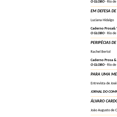
O GLOBO
- Rio de
EM DEFESA DE
Luciana Hidalgo
Caderno Prosa& 
O GLOBO
- Rio de
PERIPÉCIAS D
Rachel Bertol
Caderno Prosa &
O GLOBO
- Rio de
PARA UMA ME
Entrevista de Jos
J
ORNAL DO COM
ÁLVARO CARD
João Augusto de Oli