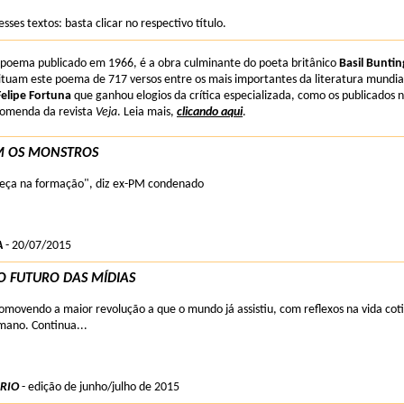
esses textos: basta clicar no respectivo título.
o poema publicado em 1966, é a obra culminante do poeta britânico
Basil Buntin
 situam este poema de 717 versos entre os mais importantes da literatura mundia
Felipe Fortuna
que ganhou elogios da crítica especializada, como os publicados n
comenda da revista
Veja
. Leia mais,
clicando aqui
.
 OS MONSTROS
eça na formação", diz ex-PM condenado
A
- 20/07/2015
 O FUTURO DAS MÍDIAS
romovendo a maior revolução a que o mundo já assistiu, com reflexos na vida coti
ano. Continua...
 RIO
- edição de junho/julho de 2015