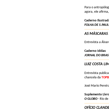
Para o antropólog
agora, ele afirma
Caderno Ilustrad
FOLHA DE S.PAU
AS MÁSCARAS 
Entrevista a Álvar
Caderno Idéias
JORNAL DO BRAS
LUIZ COSTA LI
Entrevista public
chancela da
TOP
José Mario Pereir
Suplemento Livr
O GLOBO
- Rio de
OFÍCIO CLAND