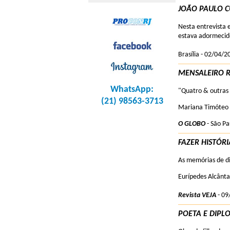
JOÃO PAULO 
Nesta entrevista e
estava adormecido
Brasília - 02/04/2
MENSALEIRO R
WhatsApp:
"Quatro & outras 
(21) 98563-3713
Mariana Timóteo 
O GLOBO
- São Pa
FAZER HISTÓRI
As memórias de di
Eurípedes Alcânt
Revista VEJA
- 09
POETA E DIPL