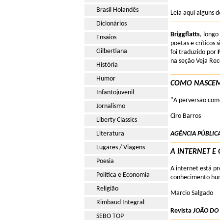
Brasil Holandês
Leia aqui alguns d
Dicionários
Briggflatts
, long
Ensaios
poetas e críticos
Gilbertiana
foi traduzido por
na seção Veja Re
História
Humor
COMO NASCEM
Infantojuvenil
"A perversão com
Jornalismo
Ciro Barros
Liberty Classics
Literatura
AGÊNCIA PÚBLIC
Lugares / Viagens
A INTERNET E
Poesia
A internet está p
Política e Economia
conhecimento hum
Religião
Marcio Salgado
Rimbaud Integral
Revista
JOÃO DO
SEBO TOP