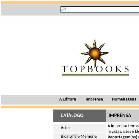
A Editora
Imprensa
Homenagens
CATÁLOGO
IMPRENSA
A imprensa tem ac
Artes
revistas, sites e 
Biografia e Memória
Reportagem(ns)
a