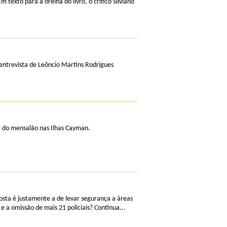
texto para a orelha do livro, o crítico Silviano
 entrevista de Leôncio Martins Rodrigues
ta do mensalão nas Ilhas Cayman.
sta é justamente a de levar segurança a áreas
 a omissão de mais 21 policiais? Continua...