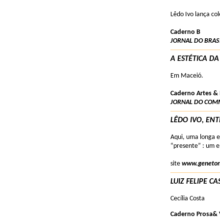
Lêdo Ivo lança co
Caderno B
JORNAL DO BRAS
A ESTÉTICA DA
Em Maceió.
Caderno Artes &
JORNAL DO COM
LÊDO IVO, EN
Aqui, uma longa e
“presente” : um e
site
www.geneton
LUIZ FELIPE 
Cecília Costa
Caderno Prosa& 