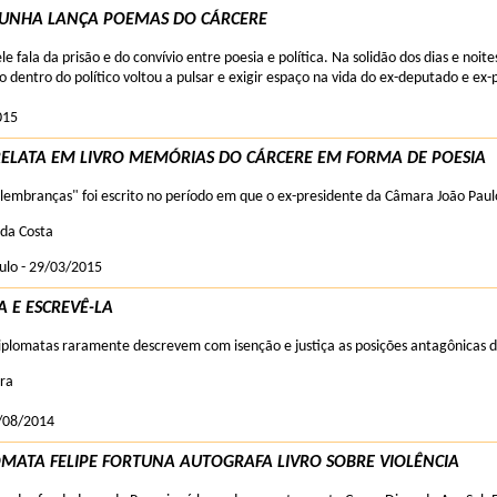
CUNHA LANÇA POEMAS DO CÁRCERE
le fala da prisão e do convívio entre poesia e política. Na solidão dos dias e noi
 dentro do político voltou a pulsar e exigir espaço na vida do ex-deputado e ex
015
ELATA EM LIVRO MEMÓRIAS DO CÁRCERE EM FORMA DE POESIA
lembranças" foi escrito no período em que o ex-presidente da Câmara João Pa
da Costa
ulo - 29/03/2015
A E ESCREVÊ-LA
plomatas raramente descrevem com isenção e justiça as posições antagônicas do
ara
/08/2014
OMATA FELIPE FORTUNA AUTOGRAFA LIVRO SOBRE VIOLÊNCIA