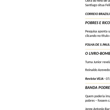
Obra do filho de 
Santiago situa Fe
CORREIO BRAZIL
POBRES E RIC
Pesquisa aponta u
clicando no título 
FOLHA DE S.PAU
O LIVRO-BOM
Tuma Junior revel
Reinaldo Azevedo
Revista VEJA
- 07
BANDA PODRE /
Quem poderia imag
pobres – fossem c
Jorge Antonio Bar