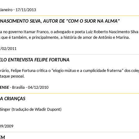
 Janeiro - 17/11/2013
 NASCIMENTO SILVA, AUTOR DE "COM O SUOR NA ALMA"
ra no governo Itamar Franco, o advogado e poeta Luiz Roberto Nascimento Silva
as que é também, e principalmente, a história de amor de Antônio e Marina.
17/02/2011
LO ENTREVISTA FELIPE FORTUNA
terário, Felipe Fortuna critica o “elogio mútuo e a cumplicidade fraterna” dos cole
taque pessoal
.
IENSE
- Brasília - 04/12/2010
RA CRIANÇAS
 Singer (tradução de Wladir Dupont)
09/2009
EM