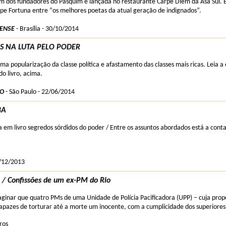
um dos fundadores do Pasquim é lançada no restaurante Carpe Diem da Asa Sul. Em 
lipe Fortuna entre “os melhores poetas da atual geração de indignados”.
IENSE
- Brasília - 30/10/2014
OS NA LUTA PELO PODER
ma popularização da classe política e afastamento das classes mais ricas. Leia a
do livro, acima.
LO
- São Paulo - 22/06/2014
BA
a em livro segredos sórdidos do poder / Entre os assuntos abordados está a con
/12/2013
 Confissões de um ex-PM do Rio
inar que quatro PMs de uma Unidade de Polícia Pacificadora (UPP) – cuja propo
apazes de torturar até a morte um inocente, com a cumplicidade dos superiores e
ros