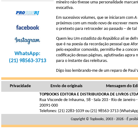
mineiro não tivesse uma personalidade marcante
evocativa.
Em sucessivos volumes, que se iniciaram com
A
próximos com um modo novo de escrever memória
o pretexto para retroceder ao passado – de ta
Quem leu
Um estadista da República
ali se de
que é na poesia da recordação pessoal que Afon
pelo expositor comovido, permitiu-lhe a concor
WhatsApp:
codificação dessas páginas, aglutinadas agora
(21) 98563-3713
para o instante das releituras.
Digo isso lembrando-me de um reparo de Paul Va
Privacidade
Envio de originais
Mensagem do Edi
TOPBOOKS EDITORA E DISTRIBUIDORA DE LIVROS LTDA
Rua Visconde de Inhauma, 58 - Sala 203 - Rio de Janeiro -
20091-000
Telefones: (21) 2283-1039 ou (21) 98563-3713 (WhatsAp
Copyright © Topbooks, 2003 - 2026 - É proib