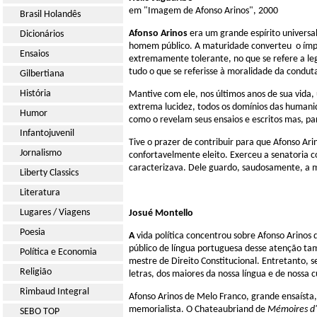
em "Imagem de Afonso Arinos", 2000
Brasil Holandês
Afonso Arinos
era um grande espírito universal
Dicionários
homem público. A maturidade converteu o ímpe
Ensaios
extremamente tolerante, no que se refere a leg
tudo o que se referisse à moralidade da conduta
Gilbertiana
História
Mantive com ele, nos últimos anos de sua vida
extrema lucidez, todos os domínios das humanid
Humor
como o revelam seus ensaios e escritos mas, pa
Infantojuvenil
Tive o prazer de contribuir para que Afonso Ari
Jornalismo
confortavelmente eleito. Exerceu a senatoria 
caracterizava. Dele guardo, saudosamente, a m
Liberty Classics
Literatura
Lugares / Viagens
Josué Montello
Poesia
A
vida política concentrou sobre Afonso Arinos 
público de língua portuguesa desse atenção ta
Política e Economia
mestre de Direito Constitucional. Entretanto
Religião
letras, dos maiores da nossa língua e de nossa c
Rimbaud Integral
Afonso Arinos de Melo Franco, grande ensaísta, 
memorialista. O Chateaubriand de
Mémoires d
SEBO TOP