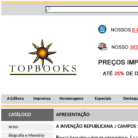
A Editora
Imprensa
Homenagens
Especiais
Destaq
CATÁLOGO
APRESENTAÇÃO
A INVENÇÃO REPUBLICANA / CAMPOS S
Artes
Biografia e Memória
P
oucos livros têm o dom da sobrevivência. É o c