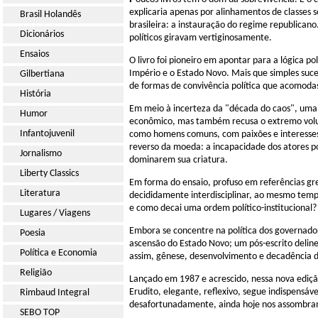
explicaria apenas por alinhamentos de classes s
Brasil Holandês
brasileira: a instauração do regime republican
Dicionários
políticos giravam vertiginosamente.
Ensaios
O livro foi pioneiro em apontar para a lógica p
Império e o Estado Novo. Mais que simples suc
Gilbertiana
de formas de convivência política que acomodas
História
Em meio à incerteza da "década do caos", uma n
Humor
econômico, mas também recusa o extremo volunt
Infantojuvenil
como homens comuns, com paixões e interesses
reverso da moeda: a incapacidade dos atores pol
Jornalismo
dominarem sua criatura.
Liberty Classics
Em forma do ensaio, profuso em referências gr
Literatura
decididamente interdisciplinar, ao mesmo temp
e como decai uma ordem político-institucional?
Lugares / Viagens
Embora se concentre na política dos governador
Poesia
ascensão do Estado Novo; um pós-escrito delin
Política e Economia
assim, gênese, desenvolvimento e decadência d
Religião
Lançado em 1987 e acrescido, nessa nova edição,
Erudito, elegante, reflexivo, segue indispensáv
Rimbaud Integral
desafortunadamente, ainda hoje nos assombra
SEBO TOP