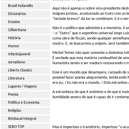
Brasil Holandês
Aqui não é apenas o nobre vice-presidente des
insignes juristas, acostumado ao trato com as l
Dicionários
“teclado branco” da luz se combinam. E é o ver
Ensaios
Não é o político que administra a memória, é um
Gilbertiana
– o “Outro” que o argentino universal Jorge Lui
História
como obra de ficção, sendo qualquer semelhanç
noutro. E, se buscarmos a origem, será també
Humor
Michel Temer não quer somente a
Anônima Int
Infantojuvenil
É verdade que essa matéria combustível de amor
Jornalismo
humanista senão o ser maduro restaurando o 
Liberty Classics
Esse é um mundo que desampara, cansado de si e 
possível fazer poesia alegremente, lembrando 
Literatura
era eu, / Eu não era o mundo. / Dois estranhos
Lugares / Viagens
A estranheza do que é anônimo e do que é mais
Poesia
humildade severa do que é capaz de ir contemp
Política e Economia
Religião
Rimbaud Integral
SEBO TOP
Mas é imperioso o transitório, imperioso “o acu