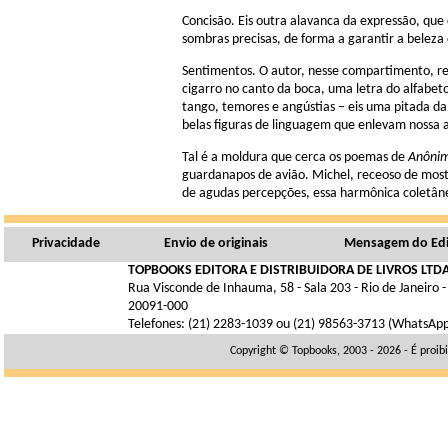
Concisão. Eis outra alavanca da expressão, que
sombras precisas, de forma a garantir a beleza d
Sentimentos. O autor, nesse compartimento, rev
cigarro no canto da boca, uma letra do alfabet
tango, temores e angústias – eis uma pitada da
belas figuras de linguagem que enlevam nossa 
Tal é a moldura que cerca os poemas de
Anônim
guardanapos de avião. Michel, receoso de mostrá
de agudas percepções, essa harmônica coletâne
Privacidade
Envio de originais
Mensagem do Edi
TOPBOOKS EDITORA E DISTRIBUIDORA DE LIVROS LTDA
Rua Visconde de Inhauma, 58 - Sala 203 - Rio de Janeiro -
20091-000
Telefones: (21) 2283-1039 ou (21) 98563-3713 (WhatsAp
Copyright © Topbooks, 2003 - 2026 - É proib