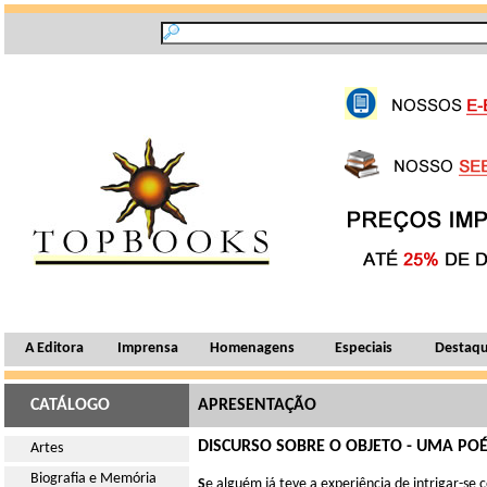
A Editora
Imprensa
Homenagens
Especiais
Destaq
CATÁLOGO
APRESENTAÇÃO
DISCURSO SOBRE O OBJETO - UMA POÉ
Artes
Biografia e Memória
S
e alguém já teve a experiência de intrigar-se