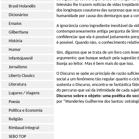
televisão lhe trazem notícias de vidas trepida
Brasil Holandês
dos longínquos coautores das surpresas que oc
Dicionários
humanidade por causa dos demiurgos que a const
Ensaios
A ignorância como ingrediente inevitável da vi
contemporaneamente antiga pergunta de Simmel
Gilbertiana
confidenciar que ela é possível justamente por
História
é possível. Quando não, o conhecimento relativ
Humor
Sim, digamos que se trata de um livro com leve
argumento; que busque seduzir pela sugestão d
Infantojuvenil
lisonja ao leitor. Mas é bem mais do que isso.
Jornalismo
O Discurso se opõe ao princípio de razão sufici
Liberty Classics
social a um fenômeno tão regular quanto o cicl
Literatura
sustenta o Discurso, encontra-se fantástica fá
do percurso que vai da intimidade de cada sujei
Lugares / Viagens
Discurso sobre o objeto: uma poética do soci
por “Wanderley Guilherme dos Santos: ontologia 
Poesia
Política e Economia
Religião
Rimbaud Integral
SEBO TOP