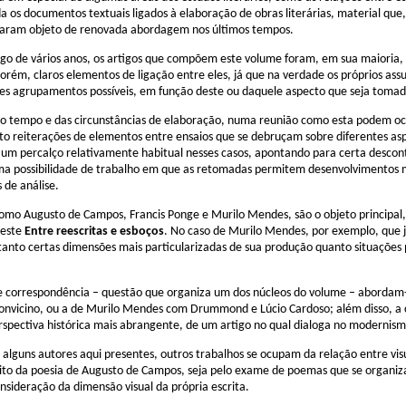
da os documentos textuais ligados à elaboração de obras literárias, material que, 
naram objeto de renovada abordagem nos últimos tempos.
ngo de vários anos, os artigos que compõem este volume foram, em sua maioria,
orém, claros elementos de ligação entre eles, já que na verdade os próprios ass
es agrupamentos possíveis, em função deste ou daquele aspecto que seja toma
o tempo e das circunstâncias de elaboração, numa reunião como esta podem oc
o reiterações de elementos entre ensaios que se debruçam sobre diferentes a
 um percalço relativamente habitual nesses casos, apontando para certa descont
possibilidade de trabalho em que as retomadas permitem desenvolvimentos m
 de análise.
como Augusto de Campos, Francis Ponge e Murilo Mendes, são o objeto princip
deste
Entre reescritas e esboços
. No caso de Murilo Mendes, por exemplo, que já
anto certas dimensões mais particularizadas de sua produção quanto situações p
re correspondência – questão que organiza um dos núcleos do volume – abordam-
 Bonvicino, ou a de Murilo Mendes com Drummond e Lúcio Cardoso; além disso, 
spectiva histórica mais abrangente, de um artigo no qual dialoga no modernismo
alguns autores aqui presentes, outros trabalhos se ocupam da relação entre vis
to da poesia de Augusto de Campos, seja pelo exame de poemas que se organi
consideração da dimensão visual da própria escrita.