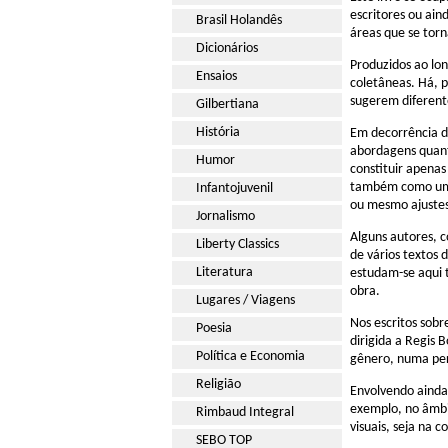
escritores ou ain
Brasil Holandês
áreas que se tor
Dicionários
Produzidos ao lo
Ensaios
coletâneas. Há, p
sugerem diferent
Gilbertiana
História
Em decorrência d
abordagens quant
Humor
constituir apenas
também como uma 
Infantojuvenil
ou mesmo ajustes
Jornalismo
Alguns autores, 
Liberty Classics
de vários textos 
Literatura
estudam-se aqui t
obra.
Lugares / Viagens
Nos escritos sob
Poesia
dirigida a Regis
Política e Economia
gênero, numa per
Religião
Envolvendo ainda 
exemplo, no âmbi
Rimbaud Integral
visuais, seja na 
SEBO TOP