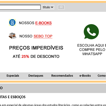
Especiais
Destaques
Recomendados
e-Books
Como
ÃO
ITAS E ESBOÇOS
pa em especial de algumas áreas dos estudos literários, como as relações entre es