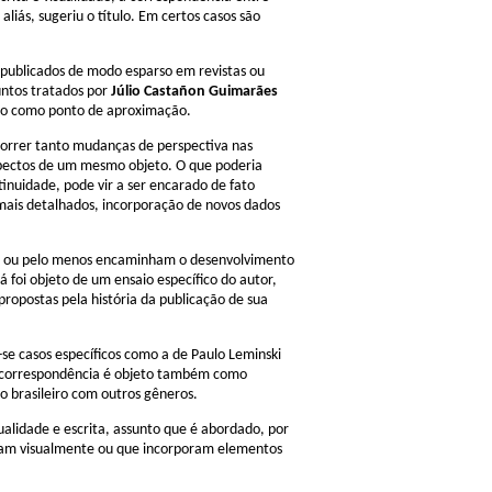
aliás, sugeriu o título. Em certos casos são
 publicados de modo esparso em revistas ou
untos tratados por
Júlio Castañon Guimarães
do como ponto de aproximação.
orrer tanto mudanças de perspectiva nas
spectos de um mesmo objeto. O que poderia
inuidade, pode vir a ser encarado de fato
ais detalhados, incorporação de novos dados
al, ou pelo menos encaminham o desenvolvimento
 foi objeto de um ensaio específico do autor,
ropostas pela história da publicação de sua
se casos específicos como a de Paulo Leminski
a correspondência é objeto também como
 brasileiro com outros gêneros.
ualidade e escrita, assunto que é abordado, por
zam visualmente ou que incorporam elementos