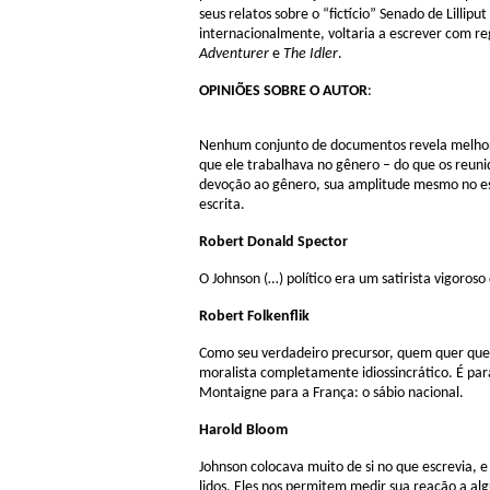
seus relatos sobre o “fictício” Senado de Lillip
internacionalmente, voltaria a escrever com r
Adventurer
e
The Idler
.
OPINIÕES SOBRE O AUTOR
:
Nenhum conjunto de documentos revela melhor a
que ele trabalhava no gênero – do que os reun
devoção ao gênero, sua amplitude mesmo no est
escrita.
Robert Donald Spector
O Johnson (…) político era um satirista vigoroso
Robert Folkenflik
Como seu verdadeiro precursor, quem quer que t
moralista completamente idiossincrático. É pa
Montaigne para a França: o sábio nacional.
Harold Bloom
Johnson colocava muito de si no que escrevia, 
lidos. Eles nos permitem medir sua reação a a