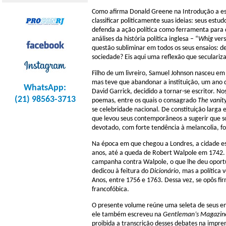
Como afirma Donald Greene na Introdução a este 
classificar politicamente suas ideias: seus est
defenda a ação política como ferramenta para 
análises da história política inglesa – “
Whig
ver
questão subliminar em todos os seus ensaios: d
sociedade? Eis aqui uma reflexão que seculariza 
Filho de um livreiro, Samuel Johnson nasceu em
mas teve que abandonar a instituição, um ano de
WhatsApp:
David Garrick, decidido a tornar-se escritor. No
(21) 98563-3713
poemas, entre os quais o consagrado
The vanit
se celebridade nacional. De constituição larga 
que levou seus contemporâneos a sugerir que s
devotado, com forte tendência à melancolia, 
Na época em que chegou a Londres, a cidade est
anos, até a queda de Robert Walpole em 1742. 
campanha contra Walpole, o que lhe deu oportun
dedicou à feitura do
Dicionário
, mas a política
Anos, entre 1756 e 1763. Dessa vez, se opôs fir
francofóbica.
O presente volume reúne uma seleta de seus en
ele também escreveu na
Gentleman’s Magazin
proibida a transcrição desses debates na impren