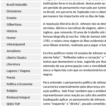
instituições livres é incalculável, destacando
Brasil Holandês
um período do pensamento marcado por tantos 
Dicionários
no Brasil, em parceria da Topbooks com o Liber
permanece tão importante até os dias de hoje.
Ensaios
A reputação literária do Dr. Johnson não se deve
Gilbertiana
sermões, diários e narrativas de viagens, além
História
Inglesa
, que consumiu 10 anos de trabalho até
famosa biografia já escrita:
Vida de Samuel Joh
Humor
1781; o relato
Uma viagem às ilhas ocidentais d
Infantojuvenil
uma fábula oriental, realizada para pagar o fu
Jornalismo
Escritos políticos
reúne 24 ensaios de Johnson sob
alarme falso”, “Reflexões sobre a coroação” e 
Liberty Classics
textos que desmentem a tese, sugerida por Bosw
Literatura
extensão de sua preocupação com a moralidade
ataca a hipocrisia com que os revolucionários e
Lugares / Viagens
negros.
Poesia
Para entender o pensamento político de Johnson 
Política e Economia
caracteriza essencialmente pela descrença em
Religião
ação política. Vale frisar também que o ambient
representavam uma reação ao culto dos sentim
Rimbaud Integral
inadequado aplicar ao pensamento de Johnson, b
como “esquerda” e “direita”, pecado cometido
SEBO TOP