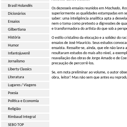
Brasil Holandês
Os dezesseis ensaios reunidos em
Machado, Rosa
superiormente as qualidades estampadas em seu
Dicionários
saber: uma inteligência analítica apta a desvel
Ensaios
nem o toma como pretexto a digressões de qual
e transformadora do artista do que sob a persp
Gilbertiana
História
O estilo cristalino da elocução e a solidez do 
ensaios de José Maurício. Seus estudos convocam
Humor
ensaísta. Ressalte-se, ainda, que ele não lavr
resultaram estudos do mais alto nível, a exempl
Infantojuvenil
reavaliação das obras de Jorge Amado e de Coel
Jornalismo
precaução de percorrê-los.
Liberty Classics
Se, em nota preliminar ao volume, o autor obse
Literatura
obra, leitor! Mas não sem que antes eu reprodu
Lugares / Viagens
Poesia
Política e Economia
Religião
Rimbaud Integral
SEBO TOP