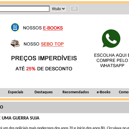
Especiais
Destaques
Recomendados
e-Books
Como
ÃO
 UMA GUERRA SUJA
oi um dos policiais mais poderosos dos anos 70 e início dos anos 80. Circulava no