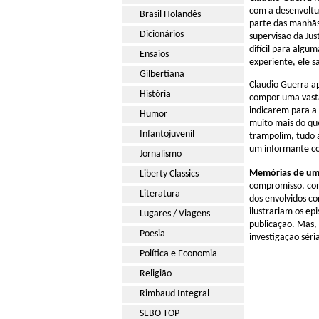
com a desenvoltu
Brasil Holandês
parte das manhãs
Dicionários
supervisão da Jus
difícil para algu
Ensaios
experiente, ele s
Gilbertiana
Claudio Guerra a
História
compor uma vasta 
indicarem para a 
Humor
muito mais do qu
Infantojuvenil
trampolim, tudo 
um informante c
Jornalismo
Memórias de uma
Liberty Classics
compromisso, conv
Literatura
dos envolvidos co
ilustrariam os ep
Lugares / Viagens
publicação. Mas,
Poesia
investigação séri
Política e Economia
Religião
Rimbaud Integral
SEBO TOP