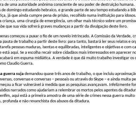
ra de uma autoridade anônima consciente de seu poder de destruição humana. 
 de domingo estudando hebraico, e grande parte de seu tempo estudando a Bíbl
tiça, já que ainda cumpre pena de prisão, recolhido numa instituição para idosos
ma criança, uma cirurgia de emergência, um olhar mais técnico sobre um promiss
abe que sua vida sofrerá graves mudanças a partir da divulgação deste livro.
penas começou a puxar o fio de um novelo intrincado. A Comissão da Verdade, cr
pauta de trabalho a partir deste livro: para tanto, bastará ler seus relatos e or
tarefa pessoas maduras, isentas e equilibradas, inteligentes e objetivas e com 
e está aqui. Se a escolha recair sobre cidadãos mais interessados em aparecer 
acabará em espuma midiática. A verdade é que dá muito trabalho investigar os 
omo Claudio Guerra.
 guerra suja
demandou quase três anos de trabalho, o que incluiu aproximação
ersas, conversas e conversas – pessoais ou através do Skype – e ainda muita pes
meçou a ficar vulnerável à medida que as pesquisas avançavam. Infelizmente fomo
isódios narrados como ajudariam a relembrar os mortos pelos agentes da ditadur
 enfim, aqui está a primeira amostra de uma série de crimes nessa guerra muito
a, profunda e não revanchista dos abusos da ditadura.