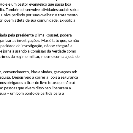
Hoje é um pastor evangélico que passa boa
ia. Também desenvolve atividades sociais sob a
. E vive pedindo por suas ovelhas: o tratamento
or jovem atleta de sua comunidade. Ex-policial
iada pela presidente Dilma Roussef, poderá
ganizar as investigações. Mas é fato que, se não
capacidade de investigação, não se chegará a
nos jornais usando a Comissão da Verdade como
crimes do regime militar, mesmo com a ajuda de
, convencimento, idas e vindas, gravações sob
quisa. Depois veio a correria, pois a segurança
s obrigados a tirar do livro fotos que não só
a: pessoas que vivem disso não liberaram a
 suja – um bom ponto de partida para a