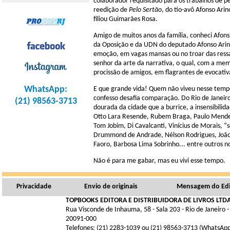
colaborador requisitado para os trabalhos de pe
reedição de
Pelo Sertão
, do tio-avô Afonso Arin
filiou Guimarães Rosa.
Amigo de muitos anos da família, conheci Afonsi
da Oposição e da UDN do deputado Afonso Arinos
emoção, em vagas mansas ou no troar das ressa
senhor da arte da narrativa, o qual, com a me
procissão de amigos, em flagrantes de evocativa
WhatsApp:
E que grande vida! Quem não viveu nesse temp
confesso desafia comparação. Do Rio de Janeir
(21) 98563-3713
dourada da cidade que a burrice, a insensibili
Otto Lara Resende, Rubem Braga, Paulo Mendes
Tom Jobim, Di Cavalcanti, Vinícius de Morais, “
Drummond de Andrade, Nélson Rodrigues, João 
Faoro, Barbosa Lima Sobrinho... entre outros n
Não é para me gabar, mas eu vivi esse tempo.
Privacidade
Envio de originais
Mensagem do Edi
TOPBOOKS EDITORA E DISTRIBUIDORA DE LIVROS LTDA
Rua Visconde de Inhauma, 58 - Sala 203 - Rio de Janeiro -
20091-000
Telefones: (21) 2283-1039 ou (21) 98563-3713 (WhatsAp