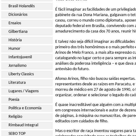
Brasil Holandês
É fácil imaginar as facilidades de um privilegi
Dicionários
gabinete da rua Dona Mariana, galgavam o teto
casou, correu o mundo como diplomata, aposen
Ensaios
deputado federal em Brasília, convivendo com a
amadurecimento da casa dos 70 anos, reunir his
Gilbertiana
História
E talvez não seja difícil imaginar as dificuldade
primeiro dos três homônimos e o mais perfeito e
Humor
Arinos de Melo Franco, a mais alta expressão c
Infantojuvenil
catalogando no lugar certo e para sempre as in
análises da poderosa inteligência – e que dava a
Jornalismo
antevisão do futuro.
Liberty Classics
Afonso Arinos, filho não buscou saídas espertas.
Literatura
representantes desde as raízes em Paracatu, e f
morreu de médico em 27 de agosto de 1990, o 
Lugares / Viagens
organizar, ordenar e selecionar o legado do caó
Poesia
É quase inacreditável que alguém com a multipli
Política e Economia
em congressos internacionais e autor de dezena
de páginas, à máquina ou manuscritas, de parec
Religião
editados com cuidados de filho.
Rimbaud Integral
Mas o escritor de raça inventou vagares para t
SEBO TOP