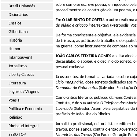
sobre como se escreve poesia, enriquecido pela 
Brasil Holandês
procedimentos da construção de um poema, e não
Dicionários
Em
O LABIRINTO DE ORFEU
, o autor reafirma 
Ensaios
de plágio e criação intertextual
(Petrópolis, Voz
Gilbertiana
De forma convincente e objetiva, ele evidenci
História
de tristeza, às práticas de trabalho e do quotid
na guerra, como instrumento de combate ao milit
Humor
JOÃO CARLOS TEIXEIRA GOMES
analisa ainda o
Infantojuvenil
decassílabo, o apogeu e o declínio do soneto, 
Jornalismo
pessoal exclusiva.
Liberty Classics
Já os sonetos, de temática variada, e sobre cu
Ciclo Imaginário
, doze sonetos dedicados aos m
Literatura
Domador de Gafanhotos
(Salvador, Fundação C
Lugares / Viagens
Como crítico literário, publicou
Camões Contest
Poesia
Contista, é de sua autoria
O Telefone dos Morto
Liberdade
(Salvador, Assembléia Legislativa da 
Política e Economia
prefácio de João Ubaldo Ribeiro.
Religião
Jornalista profissional, editorialista e editor-ch
Rimbaud Integral
travou, por seis anos, contra o então governad
SEBO TOP
Memórias das Trevas
(São Paulo, Geração Editor