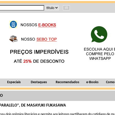
Especiais
Destaques
Recomendados
e-Books
Como
ÃO
ARALELO", DE MASAYUKI FUKASAWA
eceu dois prêmios literários e permite aos leitores partilharem do cotidiano de m