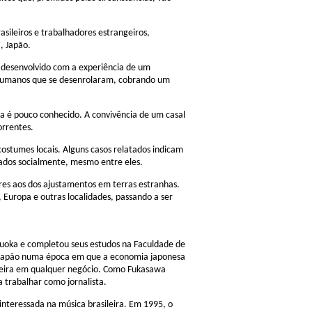
asileiros e trabalhadores estrangeiros,
, Japão.
r desenvolvido com a experiência de um
s humanos que se desenrolaram, cobrando um
nda é pouco conhecido. A convivência de um casal
orrentes.
ostumes locais. Alguns casos relatados indicam
ados socialmente, mesmo entre eles.
ores aos dos ajustamentos em terras estranhas.
 Europa e outras localidades, passando a ser
izuoka e completou seus estudos na Faculdade de
no Japão numa época em que a economia japonesa
queira em qualquer negócio. Como Fukasawa
a trabalhar como jornalista.
nteressada na música brasileira. Em 1995, o