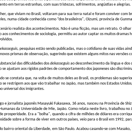
ento em terras estranhas, com suas tristezas, sofrimentos, angústias e alegrias.
her, que viviam no Brasil, voltaram para sua terra natal e foram conviver com br
les, numa cidade conhecida como “dos brasileiros", Oizumi, província de Gunma
 cenário realista dos acontecimentos. Não é uma ficção, mas um retrato. O olha
do aos conhecimentos de sociologia, permitiu ao autor captar os muitos drama
volvidos.
ekasseguis
, pesquisas estão sendo publicadas, mas o cotidiano de suas vidas ai
 novos prismas de observação, sugerindo que existem alguns mitos nas versões c
substancial das dificuldades dos
dekasseguis
ao desconhecimento da língua e dos c
o se ajustam aos rígidos padrões de comportamento dos japoneses são discrimin
o se constata que, na volta de muitos deles ao Brasil, os problemas são superi
ão se restrigem aos que vão trabalhar no Japão, mas também nos Estados Unidos,
universal dos imigrantes.
ogo e jornalista japonês Masayuki Fukasawa, 36 anos, nasceu na Província de Sh
s Humanas da Universidade de Mie, Japão. Como relata neste livro, trabalhou 
de prosperidade. Era a "bolha", quando a cifra de milhões de dólares era corri
sidade sobre a forma de viver em outros países, veio para o Brasil em 1992, par
do bairro oriental da Liberdade, em São Paulo. Acabou casando-se com Masako, i