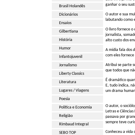
ganhar o seu sust
Brasil Holandês
O autor e sua mul
Dicionários
labutando como e
Ensaios
O livro fornece o
Gilbertiana
jornalista, soma
História
alto custo dos en
Humor
A mídia fala dos
d
com eles fornece
Infantojuvenil
Atribui se parte 
Jornalismo
que todos que nã
Liberty Classics
É dramático quand
Literatura
E, tudo indica, n
Lugares / Viagens
um drama humano 
Poesia
O autor, o sociól
Política e Economia
Letras e Ciência
Religião
passava por gran
sempre teve curio
Rimbaud Integral
Conheceu a vida 
SEBO TOP