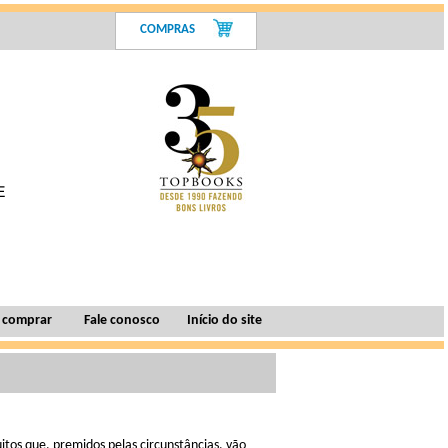
COMPRAS
 comprar
Fale conosco
Início do site
uitos que, premidos pelas circunstâncias, vão