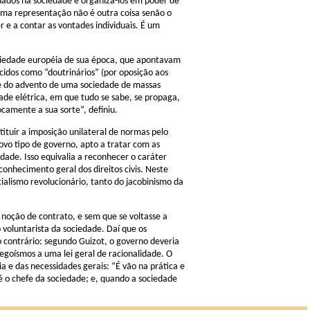
inados na sociedade e organizá-los em poder de
hama representação não é outra coisa senão o
 e a contar as vontades individuais. É um
sociedade européia de sua época, que apontavam
dos como “doutrinários” (por oposição aos
te do advento de uma sociedade de massas
de elétrica, em que tudo se sabe, se propaga,
amente a sua sorte”, definiu.
ituir a imposição unilateral de normas pelo
vo tipo de governo, apto a tratar com as
edade. Isso equivalia a reconhecer o caráter
econhecimento geral dos direitos civis. Neste
ialismo revolucionário, tanto do jacobinismo da
à noção de contrato, e sem que se voltasse a
 voluntarista da sociedade. Daí que os
o contrário: segundo Guizot, o governo deveria
s egoísmos a uma lei geral de racionalidade. O
 e das necessidades gerais: “É vão na prática e
é o chefe da sociedade; e, quando a sociedade