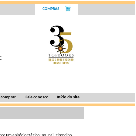
COMPRAS
 comprar
Fale conosco
Início do site
r um episódio trágico: seu pai, girondino,