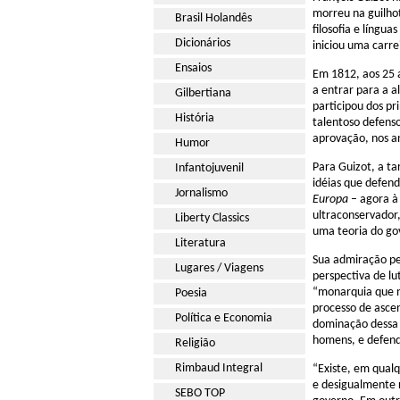
morreu na guilhot
Brasil Holandês
filosofia e língu
Dicionários
iniciou uma carre
Ensaios
Em 1812, aos 25 
a entrar para a a
Gilbertiana
participou dos pr
História
talentoso defens
aprovação, nos an
Humor
Para Guizot, a ta
Infantojuvenil
idéias que defen
Jornalismo
Europa
– agora à 
ultraconservador,
Liberty Classics
uma teoria do gov
Literatura
Sua admiração pe
Lugares / Viagens
perspectiva de lu
“monarquia que nã
Poesia
processo de ascen
Política e Economia
dominação dessa 
homens, e defend
Religião
Rimbaud Integral
“Existe, em qualq
e desigualmente r
SEBO TOP