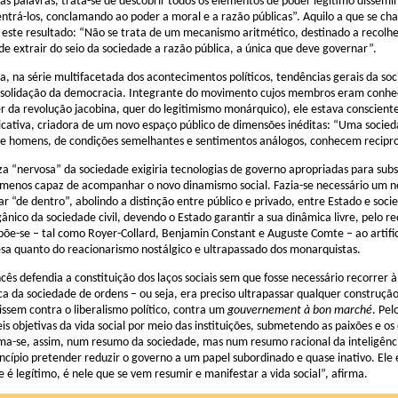
s palavras, trata-se de descobrir todos os elementos de poder legítimo dissem
centrá-los, conclamando ao poder a moral e a razão públicas”. Aquilo a que se c
este resultado: “Não se trata de um mecanismo aritmético, destinado a recolher
de extrair do seio da sociedade a razão pública, a única que deve governar”.
va, na série multifacetada dos acontecimentos políticos, tendências gerais da 
nsolidação da democracia. Integrante do movimento cujos membros eram conheci
er da revolução jacobina, quer do legitimismo monárquico), ele estava conscien
cativa, criadora de um novo espaço público de dimensões inéditas: “Uma socieda
e homens, de condições semelhantes e sentimentos análogos, conhecem reciproc
a “nervosa” da sociedade exigiria tecnologias de governo apropriadas para subst
 menos capaz de acompanhar o novo dinamismo social. Fazia-se necessário um no
r “de dentro”, abolindo a distinção entre público e privado, entre Estado e soci
gânico da sociedade civil, devendo o Estado garantir a sua dinâmica livre, pelo r
põe-se – tal como Royer-Collard, Benjamin Constant e Auguste Comte – ao artific
sa quanto do reacionarismo nostálgico e ultrapassado dos monarquistas.
ncês defendia a constituição dos laços sociais sem que fosse necessário recorrer 
a da sociedade de ordens – ou seja, era preciso ultrapassar qualquer construção
issem contra o liberalismo político, contra um
gouvernement à bon marché
. Pel
leis objetivas da vida social por meio das instituições, submetendo as paixões e o
ma-se, assim, num resumo da sociedade, mas num resumo racional da inteligência
cípio pretender reduzir o governo a um papel subordinado e quase inativo. Ele 
e é legítimo, é nele que se vem resumir e manifestar a vida social”, afirma.