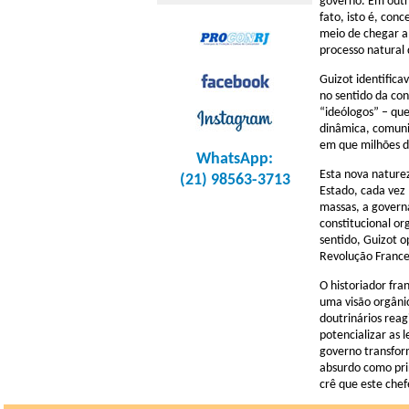
governo. Em outra
fato, isto é, con
meio de chegar a 
processo natural 
Guizot identifica
no sentido da co
“ideólogos” – qu
dinâmica, comuni
em que milhões d
WhatsApp:
Esta nova naturez
(21) 98563-3713
Estado, cada vez
massas, a governa
constitucional or
sentido, Guizot o
Revolução France
O historiador fra
uma visão orgânic
doutrinários reag
potencializar as 
governo transfor
absurdo como prin
crê que este chef