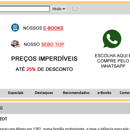
Especiais
Destaques
Recomendados
e-Books
Como
S)
IZOT
asceu em Nîmes em 1787, numa família protestante, e teve a infância marcada po