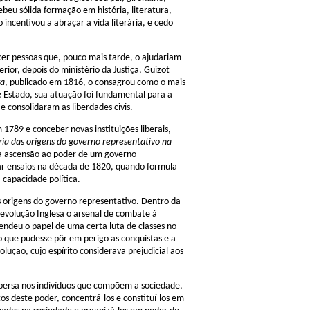
beu sólida formação em história, literatura,
 incentivou a abraçar a vida literária, e cedo
cer pessoas que, pouco mais tarde, o ajudariam
rior, depois do ministério da Justiça, Guizot
va
, publicado em 1816, o consagrou como o mais
 Estado, sua atuação foi fundamental para a
e consolidaram as liberdades civis.
 1789 e conceber novas instituições liberais,
ria das origens do governo representativo na
om a ascensão ao poder de um governo
icar ensaios na década de 1820, quando formula
 capacidade política.
 origens do governo representativo. Dentro da
 Revolução Inglesa o arsenal de combate à
endeu o papel de uma certa luta de classes no
o que pudesse pôr em perigo as conquistas e a
ção, cujo espírito considerava prejudicial aos
ispersa nos indivíduos que compõem a sociedade,
s deste poder, concentrá-los e constituí-los em