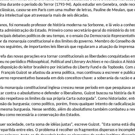
ina durante o período do Terror (1793-94). Após estudar em Genebra, onde rece
as clássicas, casou-se em Paris com uma mulher de letras, Pauline de Meulan, que o
ira intelectual que atravessaria mais de seis décadas.
anos, foi nomeado professor de história moderna na Sorbonne, e lá veio a conhe
lta administração do Estado. Primeiro como secretário-geral do ministério do Inte
incipais debates políticos de seu tempo, e o ensaio
Da Democracia Representati
or da monarquia constitucional e dos limites do governo. Membro do Conselho de
os seguintes, de importantes leis liberais que regularam a atuação da imprensa 
refa das novas gerações era tornar constitucionais as liberdades conquistadas em
deu no periódico
Philosophical, Political and Literary Archives
e no clássico
A histó
disposição do leitor brasileiro por iniciativa do Liberty Fund e da Topbooks. C
 François Guizot se afastou da arena política, mas continuou a escrever e publ
erno representativo baseada em dois conceitos-chave: a soberania da razão e a
la monarquia constitucional inglesa cresceu nesse período em que pesquisava as
tar contra o absolutismo e defender o liberalismo, Guizot buscou na história da
o respeitava os limites da sua própria Carta outorgada”. Como historiador, ent
são da burguesia; como político, porém, freou qualquer intento de radicalizaçã
mesma burguesia. Nesse sentido, além do absolutismo também combateu a revolu
eu como necessária a conservação dos Estados.
uer sociedade, certa soma de idéias justas”, escreve Guizot. “Esta soma está d
epartida entre eles. O problema é recolher os fragmentos dispersos e incompleto