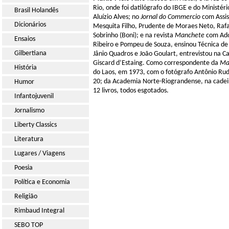
Rio, onde foi datilógrafo do IBGE e do Ministé
Brasil Holandês
Aluízio Alves; no
Jornal do Commercio
com Assis
Dicionários
Mesquita Filho, Prudente de Moraes Neto, Rafael
Sobrinho (Boni); e na revista
Manchete
com Adol
Ensaios
Ribeiro e Pompeu de Souza, ensinou Técnica de 
Gilbertiana
Jânio Quadros e João Goulart, entrevistou na C
Giscard d’Estaing. Como correspondente da
Ma
História
do Laos, em 1973, com o fotógrafo Antônio Rudg
20; da Academia Norte-Riograndense, na cadeir
Humor
12 livros, todos esgotados.
Infantojuvenil
Jornalismo
Liberty Classics
Literatura
Lugares / Viagens
Poesia
Política e Economia
Religião
Rimbaud Integral
SEBO TOP