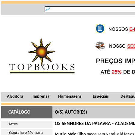
A Editora
Imprensa
Homenagens
Especiais
Destaq
CATÁLOGO
O(S) AUTOR(ES)
OS SENHORES DA PALAVRA - ACADEM
Artes
Biografia e Memória
Murilo Melo Filho
nasceu em Natal, e lá fez os