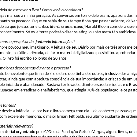
deia de escrever o livro? Como você o considera?
rgas marcou a minha geração. As conversas em torno dele eram, apaixonadas, n
santo ou pecador. O que eu sabia de seu tempo tinha que passar adiante, deixar 
ndo ao que
[o escritor e crítico literário americano]
Harold Bloom considera essenci
 conhecimento. Só os leitores poderão dizer se atingi ou não meta tão ambiciosa.
morou pesquisando, juntando informações?
mpre povoou meu imaginário. A leitura de seu
Diário
por mais de três anos me p
ento, na última década, de farto material digitalizado possibilitou aprofundar 
 O livro foi escrito ao longo de 20 anos.
 maiores descobertas durante o processo?
to benevolente que tinha de si e o duro que tinha dos outros, inclusive dos am
otar, ainda que com absoluta consciência de sua importância: a criação de um B
ele iniciado e abandonado. Bastava ter levado adiante essas duas ideias e o Bra
ocupação em erradicar o analfabetismo, que atingia 70% da população, e os gast
is fontes?
e desde a infância – e por isso o livro começa com ela – de conhecer pessoas qu
 com excelente memória, o major Ernani Fittipaldi, seu último ajudante de orden
teriais relevantes?
o material organizado pelo CPDoc da Fundação Getulio Vargas, alguns livros, um