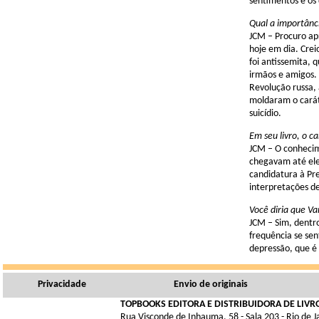
sentimentos e os 
Qual a importânci
JCM – Procuro apr
hoje em dia. Crei
foi antissemita, 
irmãos e amigos.
Revolução russa, 
moldaram o caráte
suicídio.
Em seu livro, o c
JCM – O conhecim
chegavam até ele.
candidatura à Pre
interpretações d
Você diria que Va
JCM – Sim, dentr
frequência se sen
depressão, que é
Privacidade
Envio de originais
TOPBOOKS EDITORA E DISTRIBUIDORA DE LIVRO
Rua Visconde de Inhauma, 58 - Sala 203 - Rio de 