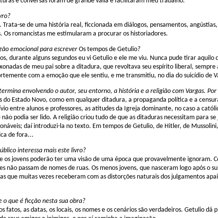
turas e conversas foram de grande valia e facilitaram meu trabalho.
ivro?
er. Trata-se de uma história real, ficcionada em diálogos, pensamentos, angústias,
s. Os romancistas me estimularam a procurar os historiadores.
azão emocional para escrever
Os tempos de Getulio
?
nos, durante alguns segundos eu vi Getulio e ele me viu. Nunca pude tirar aqui
xonadas de meu pai sobre a ditadura, que revoltava seu espírito liberal, sempre 
rtemente com a emoção que ele sentiu, e me transmitiu, no dia do suicídio de V
termina envolvendo o autor, seu entorno, a história e a religião com Vargas. Por
 do Estado Novo, como em qualquer ditadura, a propaganda política e a censura
vio entre alunos e professores, as atitudes da Igreja dominante, no caso a católi
 não podia ser lido. A religião criou tudo de que as ditaduras necessitam para se
onáveis; daí introduzi-la no texto. Em tempos de Getulio, de Hitler, de Mussolini,
ca de fora...
úblico interessa mais este livro?
 os jovens poderão ter uma visão de uma época que provavelmente ignoram. Co
les não passam de nomes de ruas. Os menos jovens, que nasceram logo após o sui
as que muitas vezes receberam com as distorções naturais dos julgamentos apaix
 o que é ficção nesta sua obra?
os fatos, as datas, os locais, os nomes e os cenários são verdadeiros. Getulio dá p