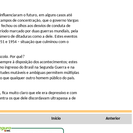
influenciaram o futuro, em alguns casos até
s campos de concentração, que o governo Vargas
e fechou os olhos aos desvios de conduta de
ríodo marcado por duas guerras mundiais, pela
número de ditaduras como a dele. Estes eventos
1951 e 1954 – situação que culminou com o
scola. Por quê?
sempre à disposição dos acontecimentos; estes
 no ingresso do Brasil na Segunda Guerra e na
atitudes mutáveis e ambíguas permitem múltiplas
do que qualquer outro homem público do país.
, fica muito claro que ele era depressivo e com
contra os que dele discordavam ultrapassa a de
Início
Anterior