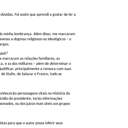
 dúvidas. Foi assim que aprendi a gostar de ler a
lo da minha lembrança. Além disso, me marcaram
avesso a dogmas religiosos ou ideológicos – o
argas.
 quê?
 marcaram as relações familiares, as
ca, e as dos militares – além de determinar o
 justificar, principalmente a censura com suas
 de Stalin, de Salazar e Franco, tudo se
nhecerão personagens vitais na História do
cídio do presidente, terão informações
onados, ou dos juízos mais úteis aos grupos
istas para que o autor possa inferir seus