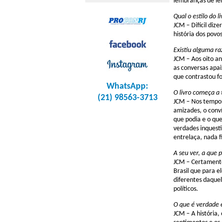
lembranças de lei
Qual o estilo do l
JCM – Difícil diz
história dos povo
Existiu alguma r
JCM – Aos oito a
as conversas apai
que contrastou fo
WhatsApp:
O livro começa a 
(21) 98563-3713
JCM – Nos tempos
amizades, o conví
que podia e o que
verdades inquesti
entrelaça, nada fi
A seu ver, a que p
JCM – Certamente
Brasil que para e
diferentes daquel
políticos.
O que é verdade e
JCM – A história, 