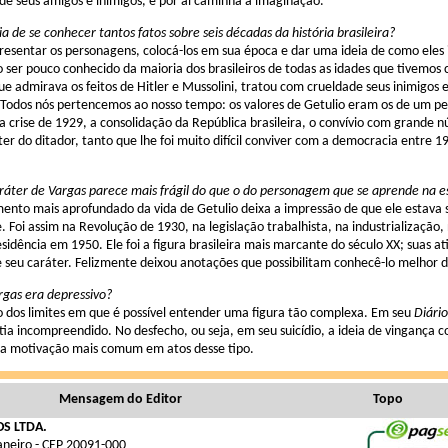
de seus amigos e inimigos, e por aí caminha a imaginação.
a de se conhecer tantos fatos sobre seis décadas da história brasileira?
esentar os personagens, colocá-los em sua época e dar uma ideia de como eles 
o ser pouco conhecido da maioria dos brasileiros de todas as idades que tivemo
que admirava os feitos de Hitler e Mussolini, tratou com crueldade seus inimigos 
 Todos nós pertencemos ao nosso tempo: os valores de Getulio eram os de um pe
a crise de 1929, a consolidação da República brasileira, o convívio com grande 
r do ditador, tanto que lhe foi muito difícil conviver com a democracia entre 
aráter de Vargas parece mais frágil do que o do personagem que se aprende na e
ento mais aprofundado da vida de Getulio deixa a impressão de que ele estava 
 Foi assim na Revolução de 1930, na legislação trabalhista, na industrialização,
sidência em 1950. Ele foi a figura brasileira mais marcante do século XX; suas 
e seu caráter. Felizmente deixou anotações que possibilitam conhecê-lo melhor 
rgas era depressivo?
o dos limites em que é possível entender uma figura tão complexa. Em seu
Diário
tia incompreendido. No desfecho, ou seja, em seu suicídio, a ideia de vingança 
 a motivação mais comum em atos desse tipo.
Mensagem do Editor
Topo
S LTDA.
Janeiro - CEP 20091-000