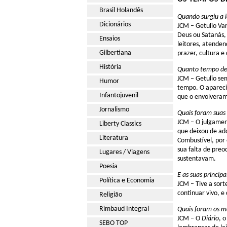
Brasil Holandês
Quando surgiu a i
Dicionários
JCM – Getulio Va
Deus ou Satanás, 
Ensaios
leitores, atende
Gilbertiana
prazer, cultura e
História
Quanto tempo de
JCM – Getulio se
Humor
tempo. O aparecim
Infantojuvenil
que o envolveram.
Jornalismo
Quais foram suas
JCM – O julgamen
Liberty Classics
que deixou de ad
Literatura
Combustível, por 
sua falta de pre
Lugares / Viagens
sustentavam.
Poesia
E as suas principa
Política e Economia
JCM – Tive a sort
continuar vivo, e
Religião
Rimbaud Integral
Quais foram os ma
JCM – O
Diário
, 
SEBO TOP