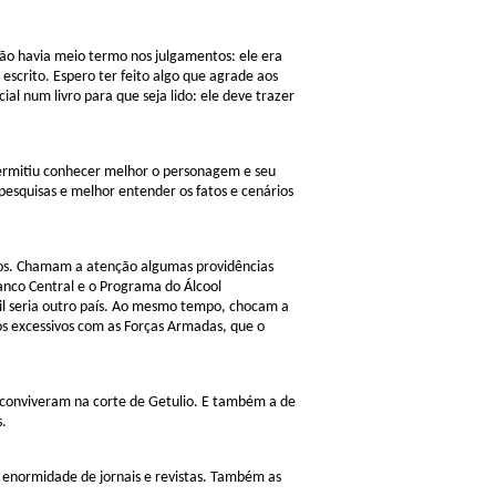
ão havia meio termo nos julgamentos: ele era
escrito. Espero ter feito algo que agrade aos
al num livro para que seja lido: ele deve trazer
ermitiu conhecer melhor o personagem e seu
pesquisas e melhor entender os fatos e cenários
igos. Chamam a atenção algumas providências
anco Central e o Programa do Álcool
sil seria outro país. Ao mesmo tempo, chocam a
os excessivos com as Forças Armadas, que o
e conviveram na corte de Getulio. E também a de
s.
a enormidade de jornais e revistas. Também as