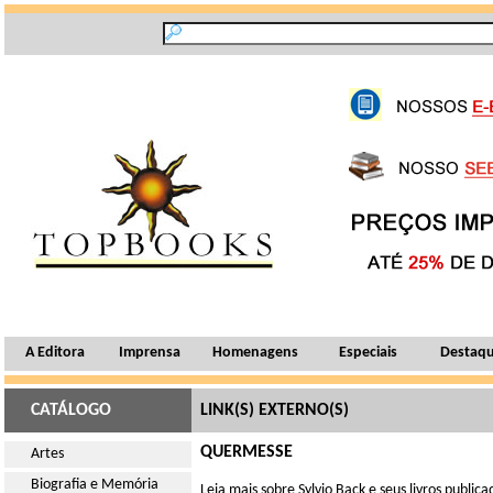
A Editora
Imprensa
Homenagens
Especiais
Destaq
CATÁLOGO
LINK(S) EXTERNO(S)
QUERMESSE
Artes
Biografia e Memória
Leia mais sobre Sylvio Back e seus livros publi