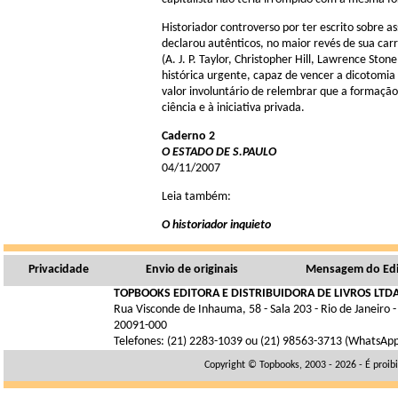
Historiador controverso por ter escrito sobre ass
declarou autênticos, no maior revés de sua car
(A. J. P. Taylor, Christopher Hill, Lawrence St
histórica urgente, capaz de vencer a dicotomia 
valor involuntário de relembrar que a formação
ciência e à iniciativa privada.
Caderno 2
O ESTADO DE S.PAULO
04/11/2007
Leia também:
O historiador inquieto
Privacidade
Envio de originais
Mensagem do Edi
TOPBOOKS EDITORA E DISTRIBUIDORA DE LIVROS LTDA
Rua Visconde de Inhauma, 58 - Sala 203 - Rio de Janeiro -
20091-000
Telefones: (21) 2283-1039 ou (21) 98563-3713 (WhatsAp
Copyright © Topbooks, 2003 - 2026 - É proib