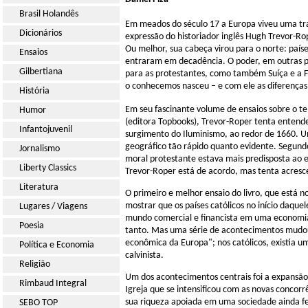
Brasil Holandês
Em meados do século 17 a Europa viveu uma tr
Dicionários
expressão do historiador inglês Hugh Trevor-Ro
Ou melhor, sua cabeça virou para o norte: país
Ensaios
entraram em decadência. O poder, em outras pal
Gilbertiana
para as protestantes, como também Suíça e a Fr
o conhecemos nasceu – e com ele as diferenças
História
Em seu fascinante volume de ensaios sobre o 
Humor
(editora Topbooks), Trevor-Roper tenta entende
Infantojuvenil
surgimento do Iluminismo, ao redor de 1660. 
geográfico tão rápido quanto evidente. Segund
Jornalismo
moral protestante estava mais predisposta ao es
Liberty Classics
Trevor-Roper está de acordo, mas tenta acrescen
Literatura
O primeiro e melhor ensaio do livro, que está 
mostrar que os países católicos no início daquel
Lugares / Viagens
mundo comercial e financista em uma economia 
Poesia
tanto. Mas uma série de acontecimentos mudou
econômica da Europa"; nos católicos, existia um
Política e Economia
calvinista.
Religião
Um dos acontecimentos centrais foi a expansão
Rimbaud Integral
Igreja que se intensificou com as novas concor
sua riqueza apoiada em uma sociedade ainda fe
SEBO TOP