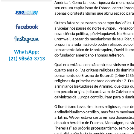
América". Como tal, essa riqueza da monarquia
seu era um capitalismo de Estado, centralizador
apenas o protestantismo que abriu espaço para
Outros fatos se passaram no campo das idéias. 
a vicejar nos países do norte europeu. Pensad
nova ciência política, pós-Maquiavel. Na Holand
Cromwell, apesar do messianismo de seu líder,
propunha a submissão do poder religioso ao pol
pensamento laico de Montesquieu, David Hume,
WhatsApp:
do fundador americano Thomas Jefferson.
(21) 98563-3713
Qual era então a conexão entre calvinismo e Il
quarto ensaio, "As origens religiosas do Ilumin
pensamento de Erasmo de Roterdã (1466-1536), 
religiosas da primeira metade do século 17. E
arminianos (seguidores de Armínio, que dizia qu
em pecado original) discordavam de Calvino e 
calvinistas da Europa contribuíram para o Ilu
O Iluminismo teve, sim, bases religiosas, mas 
antiindividualismo católico, mas foram movimen
arbítrio. Weber estava certo em seu diagnóstic
de outro herdeiro de Erasmo, Montaigne, na vi
"heresias" ao próprio protestantismo, sem o pe
capitalista não teria irrompido com a mesma fo