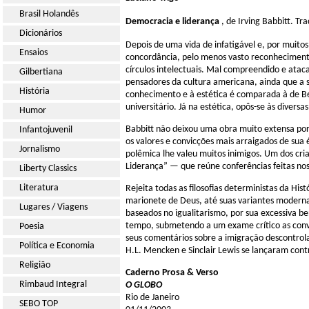
Brasil Holandês
Democracia e liderança
, de Irving Babbitt. Tr
Dicionários
Depois de uma vida de infatigável e, por muitos 
Ensaios
concordância, pelo menos vasto reconhecimento
círculos intelectuais. Mal compreendido e ataca
Gilbertiana
pensadores da cultura americana, ainda que a su
História
conhecimento e à estética é comparada à de Be
universitário. Já na estética, opôs-se às divers
Humor
Babbitt não deixou uma obra muito extensa po
Infantojuvenil
os valores e convicções mais arraigados de sua
Jornalismo
polêmica lhe valeu muitos inimigos. Um dos c
Liderança” — que reúne conferências feitas nos
Liberty Classics
Literatura
Rejeita todas as filosofias deterministas da H
marionete de Deus, até suas variantes moderna
Lugares / Viagens
baseados no igualitarismo, por sua excessiva 
tempo, submetendo a um exame crítico as convi
Poesia
seus comentários sobre a imigração descontro
Política e Economia
H.L. Mencken e Sinclair Lewis se lançaram cont
Religião
Caderno Prosa & Verso
Rimbaud Integral
O GLOBO
Rio de Janeiro
SEBO TOP