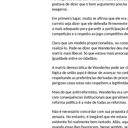
gostava de dizer que o bom argumento precisa d
exageros.
Em primeiro lugar, muito se afirma que ele era
correto seja dizer que ele defendia firmement
o mais adequado para garantir a participação do
competição e o respeito ao jogo competitivo de
Claro que um modelo proporcionalista, ou conso
realizá-lo. Pode-se dizer que Wanderley deu men
matriz mais liberal. Só que estava mais preocup
igualdade entre os cidadãos.
A matriz democrática de Wanderley pode ser cl
lógica de união aqui é deixar de avançar no co
respeitando as preferências derivadas do proces
perigoso casos estas não respeitem a legitimida
Mais do que antirreformista, Wanderley era um 
com consequências institucionais que geralment
reforma política é a mãe de todas as reformas.
Não é necessário concordar com sua proposta d
sensata. No entanto, é inegável que ele estava
existente foi realmente bem testado. Aliás, aqui
quando essas lhes favorecem. Nesse sentido, se o