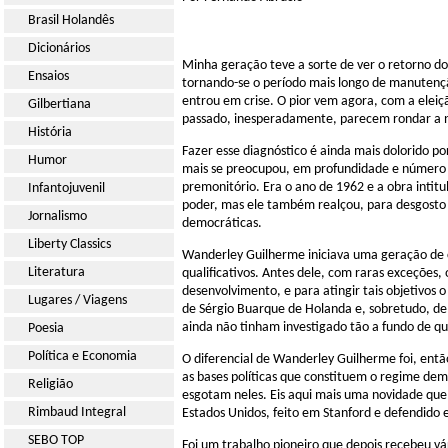
Brasil Holandês
Dicionários
Minha geração teve a sorte de ver o retorno do
Ensaios
tornando-se o período mais longo de manutenção
entrou em crise. O pior vem agora, com a eleiçã
Gilbertiana
passado, inesperadamente, parecem rondar a 
História
Fazer esse diagnóstico é ainda mais dolorido po
Humor
mais se preocupou, em profundidade e número 
premonitório. Era o ano de 1962 e a obra intit
Infantojuvenil
poder, mas ele também realçou, para desgosto 
Jornalismo
democráticas.
Liberty Classics
Wanderley Guilherme iniciava uma geração de ci
Literatura
qualificativos. Antes dele, com raras exceções
desenvolvimento, e para atingir tais objetivo
Lugares / Viagens
de Sérgio Buarque de Holanda e, sobretudo, d
ainda não tinham investigado tão a fundo de q
Poesia
Política e Economia
O diferencial de Wanderley Guilherme foi, e
as bases políticas que constituem o regime demo
Religião
esgotam neles. Eis aqui mais uma novidade que
Rimbaud Integral
Estados Unidos, feito em Stanford e defendido
SEBO TOP
Foi um trabalho pioneiro que depois recebeu vá