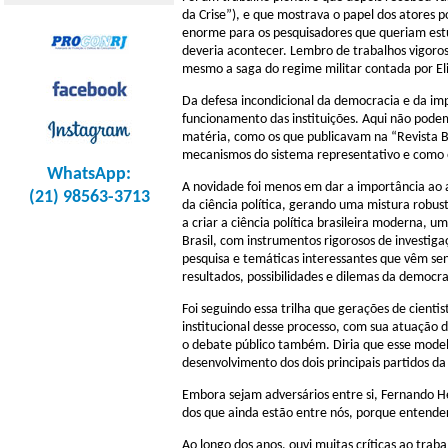
da Crise”), e que mostrava o papel dos atores p
enorme para os pesquisadores que queriam estud
deveria acontecer. Lembro de trabalhos vigoros
mesmo a saga do regime militar contada por El
Da defesa incondicional da democracia e da imp
funcionamento das instituições. Aqui não pode
matéria, como os que publicavam na “Revista Br
mecanismos do sistema representativo e como e
WhatsApp:
A novidade foi menos em dar a importância ao
(21) 98563-3713
da ciência política, gerando uma mistura robus
a criar a ciência política brasileira moderna
Brasil, com instrumentos rigorosos de investiga
pesquisa e temáticas interessantes que vêm sen
resultados, possibilidades e dilemas da democrac
Foi seguindo essa trilha que gerações de cienti
institucional desse processo, com sua atuação de
o debate público também. Diria que esse modelo 
desenvolvimento dos dois principais partidos d
Embora sejam adversários entre si, Fernando Hen
dos que ainda estão entre nós, porque entend
Ao longo dos anos, ouvi muitas críticas ao tra