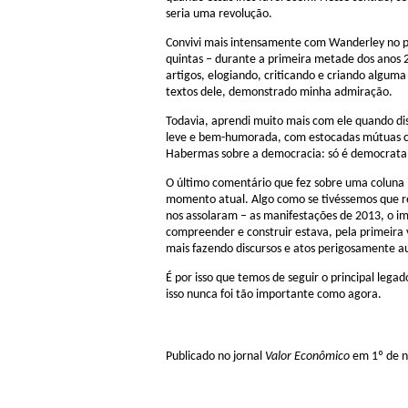
seria uma revolução.
Convivi mais intensamente com Wanderley no p
quintas – durante a primeira metade dos anos 2
artigos, elogiando, criticando e criando algum
textos dele, demonstrado minha admiração.
Todavia, aprendi muito mais com ele quando di
leve e bem-humorada, com estocadas mútuas c
Habermas sobre a democracia: só é democrata
O último comentário que fez sobre uma coluna 
momento atual. Algo como se tivéssemos que rep
nos assolaram – as manifestações de 2013, o i
compreender e construir estava, pela primeira 
mais fazendo discursos e atos perigosamente au
É por isso que temos de seguir o principal lega
isso nunca foi tão importante como agora.
Publicado no jornal
Valor Econômico
em 1º de n