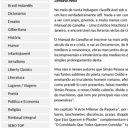
Zemaria Pinto
Brasil Holandês
No meio de tanta bobagem classificável sob o 
Dicionários
um livro verdadeiramente útil. Nada a ver com 
a ver com anjos, gnomos, e muito menos com a 
Ensaios
Manual do Canalha
−
Uma Estética Machista P
Gilbertiana
Janeiro, e encontrável nas livrarias sérias da c
História
O
Manual do Canalha
se inscreve na mais anti
século da era cristã, e vai ao
Decameron
, do 
Humor
medievo à renascença, obras marcantes do ponto
Infantojuvenil
incompreensão e intolerância dos medíocres d
simples prolongamento desta.
Jornalismo
Mas não é nesses autores que Simão Pessoa s
Liberty Classics
nas fontes sublimes do poeta romano Ovídio e
Literatura
ensinando ao truculento homem romano, afeit
como prendê-lo com presentes, falsas manife
Lugares / Viagens
Simão Pessoa, o nosso Ovídio caboclo, divide 
Poesia
do machismo, que tem por principais vias con
possessivas”.
Política e Economia
No capítulo “A Arte Milenar da Paquera”, po
Religião
bares, lanchonetes, discotecas, praias, shop
Rimbaud Integral
Que Elas Querem é Phoder” complementam-se
“O Convidado Que Todos Querem Convidar” ta
SEBO TOP