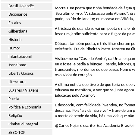
Brasil Holandês
Morreu um poeta que tinha bondade de água que
Seu último livro, “A Educação pelo Abismo”, já 
Dicionários
pude, no Rio de Janeiro; eu morava em Vitória
Ensaios
A tristeza de quando se vai um poeta é maior 
Gilbertiana
fosse um jardim suficiente para o fulgor da pal
História
Débora, também poeta, e três filhos choram por
Humor
existência. Era de Ribeirão Preto. Morreu na últ
Infantojuvenil
Visitou-me na “Casa do Vento”, da Urca, e qua
eu o fosse, e pedia a bênção – sendo, leitores
Jornalismo
transeuntes, mordomos do que passa. Nem o ven
Liberty Classics
os ouvidos do coração.
Literatura
A última notícia que tive é de que teria de ope
educava na metáfora, a voz que se junta agora
Lugares / Viagens
Educação pelo Abismo”.
Poesia
E descobriu, com felicidade inventiva, no “Sone
Política e Economia
descansa. Pois “a vida não vive” – frase de um 
Religião
a morte depende da vida, há uma vida que não
Rimbaud Integral
@Carlos Nejar é escritor (da Academia Brasileir
SEBO TOP