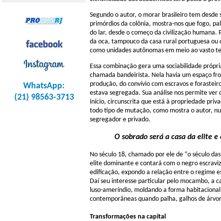
Segundo o autor, o morar brasileiro tem desde
primórdios da colônia, mostra-nos que fogo, pal
do lar, desde o começo da civilização humana. 
da oca, tampouco da casa rural portuguesa ou da
como unidades autônomas em meio ao vasto ter
Essa combinação gera uma sociabilidade própria
chamada bandeirista. Nela havia um espaço front
produção, do convívio com escravos e forasteiro
WhatsApp:
estava segregada. Sua análise nos permite ver 
(21) 98563-3713
início, circunscrita que está à propriedade priv
todo tipo de mutação, como mostra o autor, nun
segregador e privado.
O sobrado será a casa da elite 
No século 18, chamado por ele de “o século da
elite dominante e contará com o negro escraviz
edificação, expondo a relação entre o regime es
Daí seu interesse particular pelo mocambo, a c
luso-ameríndio, moldando a forma habitacional m
contemporâneas quando palha, galhos de árvore 
Transformações na capital