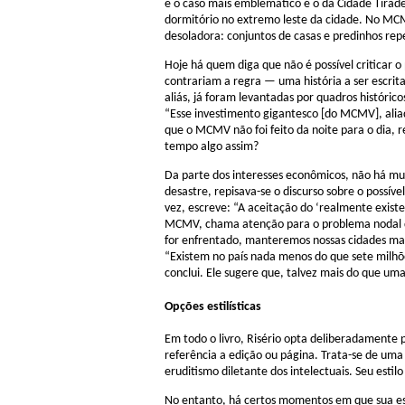
e o caso mais emblemático é o da Cidade Tirade
dormitório no extremo leste da cidade. No MCM
desoladora: conjuntos de casas e predinhos rep
Hoje há quem diga que não é possível criticar 
contrariam a regra — uma história a ser escrit
aliás, já foram levantadas por quadros históric
“Esse investimento gigantesco [do MCMV], aliado
que o MCMV não foi feito da noite para o dia, 
tempo algo assim?
Da parte dos interesses econômicos, não há mui
desastre, repisava-se o discurso sobre o possí
vez, escreve: “A aceitação do ‘realmente existe
MCMV, chama atenção para o problema nodal do 
for enfrentado, manteremos nossas cidades mais
“Existem no país nada menos do que sete milhõ
conclui. Ele sugere que, talvez mais do que um
Opções estilísticas
Em todo o livro, Risério opta deliberadamente p
referência a edição ou página. Trata-se de uma 
eruditismo diletante dos intelectuais. Seu est
No entanto, há certos momentos em que sua esc