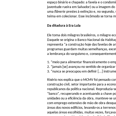
espaço binário e chapado: a favela e o condomí
juventude rueira em Salvador) ou a imagem do 
uma
flânerie
prestes à extinção e, no segundo, 
teima em colecionar. Esse incômodo se torna ma
Da ditadura à Era Lula
Ele toma dois milagres brasileiros, o milagre e
Daquele se origina o Banco Nacional da Habita
representa “a construção hoje das favelas de 
programas guardam muitas semelhanças, exceto
a lembrança do varguismo e, consequentemente,
1. “meio para alimentar financeiramente o em
2. “jamais [se] avançou no sentido de organiza
3. “nunca se preocupou em definir [...] instrum
Risério nos explica que o MCMV foi pensado com
construção civil, setor importante para a eco
republicanos da política nacional. Reproduzia-
“banco”, recuperando e acentuando a chave popu
unidades ou a eficiência da obra, manteve-se u
com emprego extensivo de mão de obra desqua
áreas dos novos edifícios, levando-os a terreno
aquelas áreas escolhidas, muitas vezes, forçav