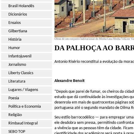
Brasil Holandês
Dicionários
Ensaios
Gilbertiana
História
Obras de um conjunto habitacional do Minha Casa Minha Vida no Vale
DA PALHOÇA AO BAR
Humor
Infantojuvenil
Antonio Risério reconstitui a evolução da mora
Jornalismo
Liberty Classics
Alexandre Benoit
Literatura
Lugares / Viagens
“Depois que parei de fumar, os cheiros da cida
estudo que dá continuidade às investigações q
Poesia
desenrola em mais de quatrocentas páginas sobr
Política e Economia
portuguesa até o segundo mandato de Dilma Rou
Religião
Seu estilo barrocodélico — para empregar uma
ele desdobra sem pressa, permitindo confrontar
Rimbaud Integral
a vivência que as pessoas têm da cidade. Ficam 
SEBO TOP
cientificidade dos acadêmicos será posta à prova