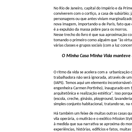
No Rio de Janeiro, capital do Império e da Pri
conviverem com o cortiço, a casa de subúrbio; 
personagens ou que antes viviam marginalizados:
nova imagem, importando-a de Paris, fato que 
é a expulsão da massa pobre para os morros.
Nesse trecho do livro é que sua aproximação co
tomando o primeiro como alguém que “às virtude
várias classes e grupos sociais (com a luz con
O Minha Casa Minha Vida manteve um
O ritmo da vida se acelera com a urbanização d
trabalhadora não será ignorada, através de um 
(IAPS). Temos aqui um elemento incontornável 
engenheira Carmen Portinho), inaugurado em 19
arquitetônica e realização estética”. Isso por
(escola, creche, ginásio,
playground
, lavanderi
simples conjunto habitacional, tratando-se, na
Há também um feixe de muitas outras casas que R
vila operária, o mutirão e o exótico
Mission Styl
à medida que sua narrativa se aproxima do mo
experiências, histórias, edifícios e fatos, mui