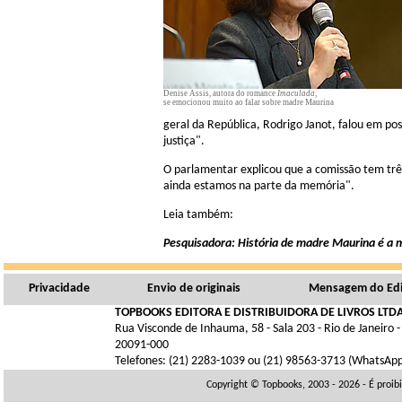
Denise Assis, autora do romance
Imaculada
,
se emocionou muito ao falar sobre madre Maurina
geral da República, Rodrigo Janot, falou em pos
justiça".
O parlamentar explicou que a comissão tem trê
ainda estamos na parte da memória".
Leia também:
Pesquisadora: História de madre Maurina é a 
Privacidade
Envio de originais
Mensagem do Edi
TOPBOOKS EDITORA E DISTRIBUIDORA DE LIVROS LTDA
Rua Visconde de Inhauma, 58 - Sala 203 - Rio de Janeiro -
20091-000
Telefones: (21) 2283-1039 ou (21) 98563-3713 (WhatsAp
Copyright © Topbooks, 2003 - 2026 - É proib