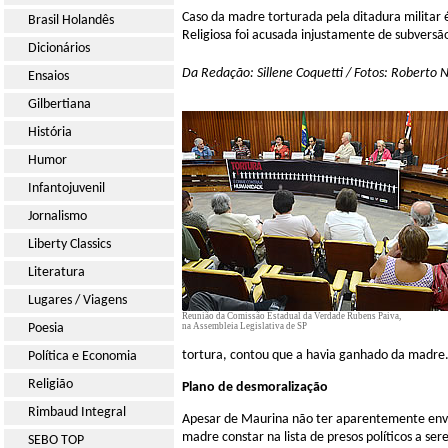
Caso da madre torturada pela ditadura militar
Brasil Holandês
Religiosa foi acusada injustamente de subversã
Dicionários
Da Redação: Sillene Coquetti / Fotos: Roberto 
Ensaios
Gilbertiana
História
Humor
Infantojuvenil
Jornalismo
Liberty Classics
Literatura
Lugares / Viagens
Reunião da Comissão Estadual da Verdade Rubens Paiva,
Poesia
na Assembleia Legislativa de SP
tortura, contou que a havia ganhado da madre. 
Política e Economia
Religião
Plano de desmoralização
Rimbaud Integral
Apesar de Maurina não ter aparentemente env
madre constar na lista de presos políticos a s
SEBO TOP