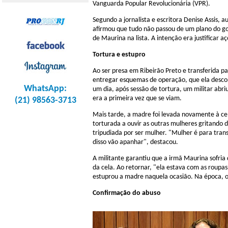
Vanguarda Popular Revolucionária (VPR).
Segundo a jornalista e escritora Denise Assis, a
afirmou que tudo não passou de um plano do go
de Maurina na lista. A intenção era justificar a
Tortura e estupro
Ao ser presa em Ribeirão Preto e transferida pa
entregar esquemas de operação, que ela desco
WhatsApp:
um dia, após sessão de tortura, um militar abr
era a primeira vez que se viam.
(21) 98563-3713
Mais tarde, a madre foi levada novamente à cel
torturada a ouvir as outras mulheres gritando 
tripudiada por ser mulher. "Mulher é para transa
disso vão apanhar", destacou.
A militante garantiu que a irmã Maurina sofria
da cela. Ao retornar, "ela estava com as roup
estuprou a madre naquela ocasião. Na época, o
Confirmação do abuso