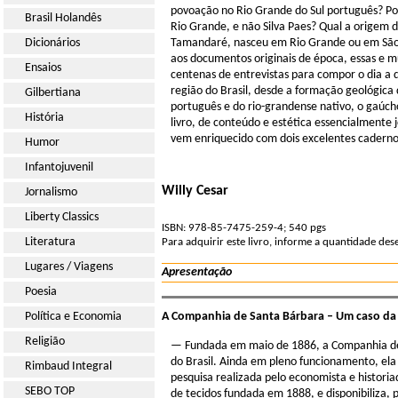
povoação no Rio Grande do Sul português? Po
Brasil Holandês
Rio Grande, e não Silva Paes? Qual a origem
Dicionários
Tamandaré, nasceu em Rio Grande ou em São J
aos documentos originais de época, essas e mu
Ensaios
centenas de entrevistas para compor o dia a d
região do Brasil, desde a formação geológica d
Gilbertiana
português e do rio-grandense nativo, o gaúcho
História
livro, de conteúdo e estética essencialmente
vem enriquecido com dois excelentes cadernos
Humor
Infantojuvenil
Willy Cesar
Jornalismo
Liberty Classics
ISBN: 978-85-7475-259-4; 540 pgs
Literatura
Para adquirir este livro, informe a quantidade de
Lugares / Viagens
Apresentação
Poesia
Política e Economia
A Companhia de Santa Bárbara – Um caso da i
Religião
— Fundada em maio de 1886, a Companhia de S
do Brasil. Ainda em pleno funcionamento, ela
Rimbaud Integral
pesquisa realizada pelo economista e histori
SEBO TOP
de tecidos fundada em 1888, e disponibiliza,