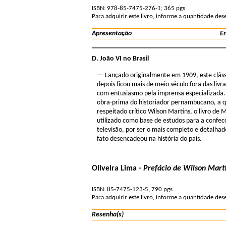
ISBN: 978-85-7475-276-1; 365 pgs
Para adquirir este livro, informe a quantidade de
Apresentação
En
D. João VI no Brasil
— Lançado originalmente em 1909, este clássi
depois ficou mais de meio século fora das li
com entusiasmo pela imprensa especializada. 
obra-prima do historiador pernambucano, a q
respeitado crítico Wilson Martins, o livro de
utilizado como base de estudos para a confec
televisão, por ser o mais completo e detalha
fato desencadeou na história do país.
Oliveira Lima -
Prefácio de Wilson Mart
ISBN: 85-7475-123-5; 790 pgs
Para adquirir este livro, informe a quantidade de
Resenha(s)