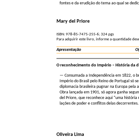
fontes e da erudição do tema ao qual se dedi
Mary del Priore
ISBN: 978-85-7475-255-6; 324 pgs
Para adquirir este livro, informe a quantidade de
Apresentação
O(
O reconhecimento do Império – História da di
— Consumada a Independência em 1822, o br
Império do Brasil pelo Reino de Portugal só s
diplomacia brasileira pugnar na Eu­ropa pela
Obra lançada em 1901, só agora ganha segunda
del Priore, que reconhe­ce aqui “uma história r
lações de poder e conflitos delas decorrentes
Oliveira Lima