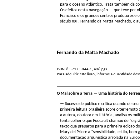
para o oceano Atlântico. Trata também da con
Os efeitos desta navegação — que teve por ob
Francisco e os grandes centros produtores e 
século XXI. Fernando da Matta Machado, o au
Fernando da Matta Machado
ISBN: 85-7175-044-1; 436 pgs
Para adquirir este livro, informe a quantidade de
O Mal sobre a Terra — Uma história do terre
— Sucesso de público e crítica quando de seu
primeira leitura brasileira sobre o terremot
a autora, doutora em História, analisa os múlt
tenta colher o que Foucault chamou de "o gr
texto que preparou para a primeira edição d
Mary del Priore a "sensibilidade, estilo, bom
documentação arquivística arrolada na Europa